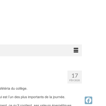
17
FÉV 2020
fétéria du collège.
ui est l’un des plus importants de la journée.
ment, ce qu’il contient, ses valeurs énergétiques.