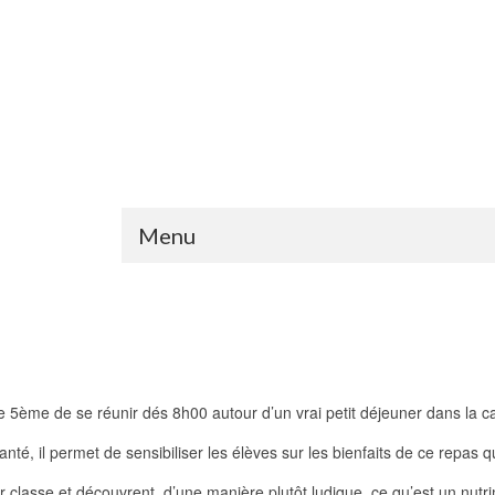
Menu
 de 5ème de se réunir dés 8h00 autour d’un vrai petit déjeuner dans la ca
santé, il permet de sensibiliser les élèves sur les bienfaits de ce repas q
ar classe et découvrent, d’une manière plutôt ludique, ce qu’est un nutri