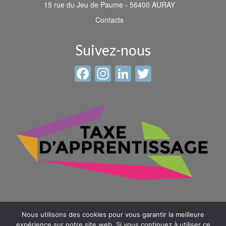
15 rue du Jeu de Paume - 56400 AURAY
Contacts
Suivez-nous
Facebook
Instagram
LinkedIn
Twitter
Nous utilisons des cookies pour vous garantir la meilleure
expérience sur notre site web. Si vous continuez à utiliser ce