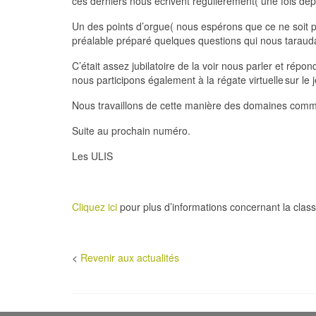
ces derniers nous écrivent régulièrement( une fois dep
Un des points d’orgue( nous espérons que ce ne soit p
préalable préparé quelques questions qui nous tarauda
C’était assez jubilatoire de la voir nous parler et r
nous participons également à la régate virtuelle sur le
Nous travaillons de cette manière des domaines comme 
Suite au prochain numéro.
Les ULIS
Cliquez ici
pour plus d’informations concernant la clas
<
Revenir aux actualités