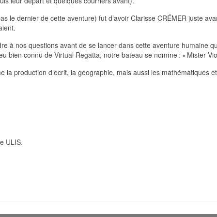
uis leur départ et quelques courriers avant).
as le dernier de cette aventure) fut d’avoir Clarisse CRÉMER juste ava
ient.
épondre à nos questions avant de se lancer dans cette aventure humaine
 jeu bien connu de Virtual Regatta, notre bateau se nomme : « Mister Viol
la production d’écrit, la géographie, mais aussi les mathématiques et 
se ULIS.