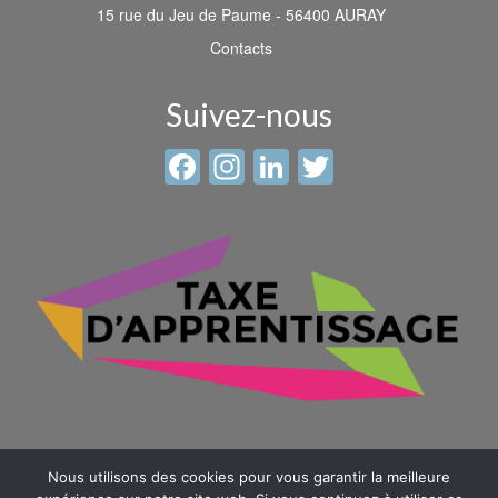
15 rue du Jeu de Paume - 56400 AURAY
Contacts
Suivez-nous
Facebook
Instagram
LinkedIn
Twitter
Nous utilisons des cookies pour vous garantir la meilleure