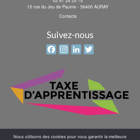
02 97 24 25 75
15 rue du Jeu de Paume - 56400 AURAY
Contacts
Suivez-nous
Facebook
Instagram
LinkedIn
Twitter
Nous utilisons des cookies pour vous garantir la meilleure