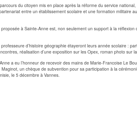
rcours du citoyen mis en place après la réforme du service national, e
rtenariat entre un établissement scolaire et une formation militaire a
roposée à Sainte-Anne est, non seulement un support à la réflexion des
rofesseure d’histoire géographie étayeront leurs année scolaire : pa
ncontres, réalisation d’une exposition sur les Opex, roman photo sur l
Anne a eu l’honneur de recevoir des mains de Marie-Francoise Le Bou
é Maginot, un chèque de subvention pour sa participation à la cérémo
unisie, le 5 décembre à Vannes.