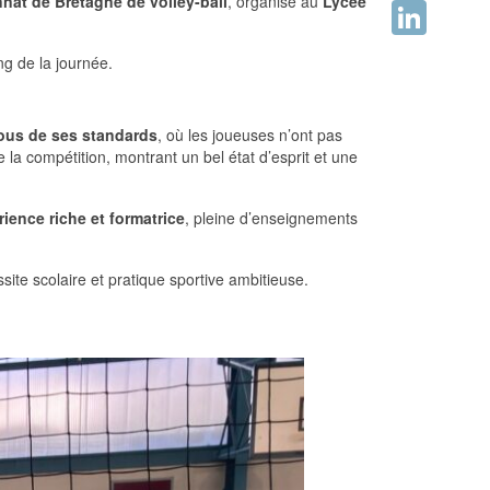
at de Bretagne de volley-ball
, organisé au
Lycée
Facebook
LinkedIn
ng de la journée.
sous de ses standards
, où les joueuses n’ont pas
e la compétition, montrant un bel état d’esprit et une
ience riche et formatrice
, pleine d’enseignements
ite scolaire et pratique sportive ambitieuse.