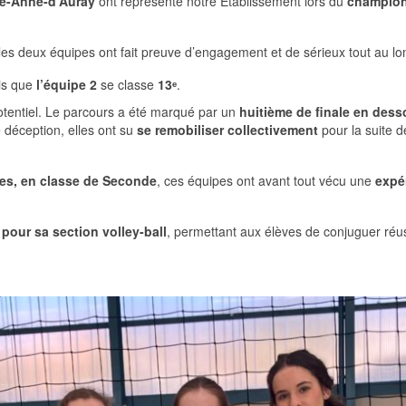
te-Anne-d’Auray
ont représenté notre Etablissement lors du
championn
les deux équipes ont fait preuve d’engagement et de sérieux tout au lo
dis que
l’équipe 2
se classe
13
ᵉ
.
potentiel. Le parcours a été marqué par un
huitième de finale en des
e déception, elles ont su
se remobiliser collectivement
pour la suite d
es, en classe de Seconde
, ces équipes ont avant tout vécu une
expér
pour sa section volley-ball
, permettant aux élèves de conjuguer réuss