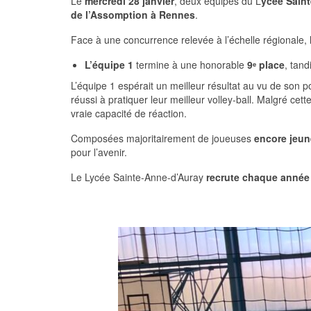
Le
mercredi 28 janvier
, deux équipes du L
ycée Sain
de l’Assomption à Rennes
.
Face à une concurrence relevée à l’échelle régionale, 
L’équipe 1
termine à une honorable
9
ᵉ
place
, tan
L’équipe 1 espérait un meilleur résultat au vu de son 
réussi à pratiquer leur meilleur volley-ball. Malgré cett
vraie capacité de réaction.
Composées majoritairement de joueuses
encore jeun
pour l’avenir.
Le Lycée Sainte-Anne-d’Auray
recrute chaque année 